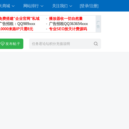
长商城
网站排行
关注我们
[登录/注册]
免费搭建"企业官网"私域
播放器收一切自然量
广告招租：QQ989xxx
广告招租QQ363654xxx
10000来路IP只需8元
专业SEO按天计费源码
发布帖子
索